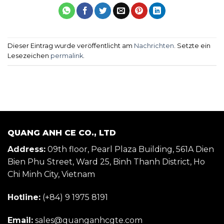
Dieser Eintrag wurde veröffentlicht am
Nachrichten
. Setzte ein
Lesezeichen
permalink
.
QUANG ANH CE CO., LTD
Address:
09th floor, Pearl Plaza Building, 561A Dien
Bien Phu Street, Ward 25, Binh Thanh District, Ho
Chi Minh City, Vietnam
Hotline:
(+84) 9 1975 8191
Email:
sales@quanganhcgte.com