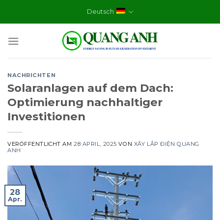
Skip
Deutsch
to
content
NACHRICHTEN
Solaranlagen auf dem Dach:
Optimierung nachhaltiger
Investitionen
VERÖFFENTLICHT AM
28 APRIL, 2025
VON
XÂY LẮP ĐIỆN QUANG
ANH
28
Apr.