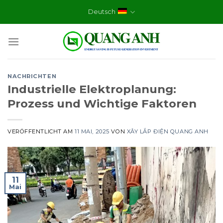
Skip
Deutsch
to
content
NACHRICHTEN
Industrielle Elektroplanung:
Prozess und Wichtige Faktoren
VERÖFFENTLICHT AM
11 MAI, 2025
VON
XÂY LẮP ĐIỆN QUANG ANH
11
Mai