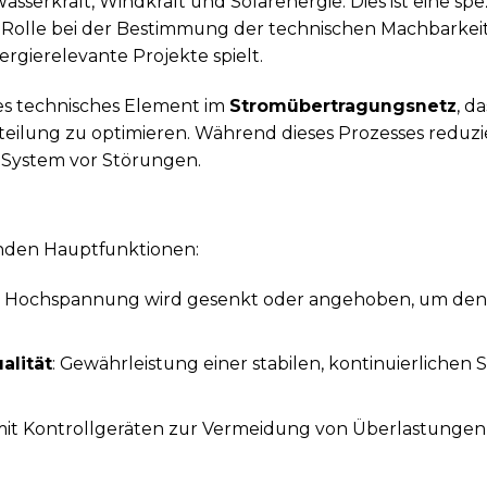
sserkraft, Windkraft und Solarenergie. Dies ist eine spez
ge Rolle bei der Bestimmung der technischen Machbarke
rgierelevante Projekte spielt.
es technisches Element im
Stromübertragungsnetz
, d
teilung zu optimieren. Während dieses Prozesses redu
 System vor Störungen.
den Hauptfunktionen:
ie Hochspannung wird gesenkt oder angehoben, um den
alität
: Gewährleistung einer stabilen, kontinuierliche
 mit Kontrollgeräten zur Vermeidung von Überlastungen