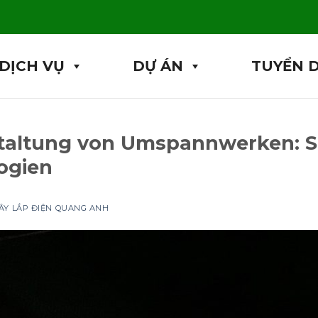
DỊCH VỤ
DỰ ÁN
TUYỂN 
taltung von Umspannwerken: S
ogien
ÂY LẮP ĐIỆN QUANG ANH