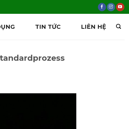
DỤNG
TIN TỨC
LIÊN HỆ
tandardprozess