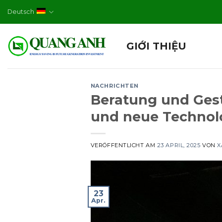
Skip
Deutsch
to
content
GIỚI THIỆU
NACHRICHTEN
Beratung und Ges
und neue Technol
VERÖFFENTLICHT AM
23 APRIL, 2025
VON
X
23
Apr.