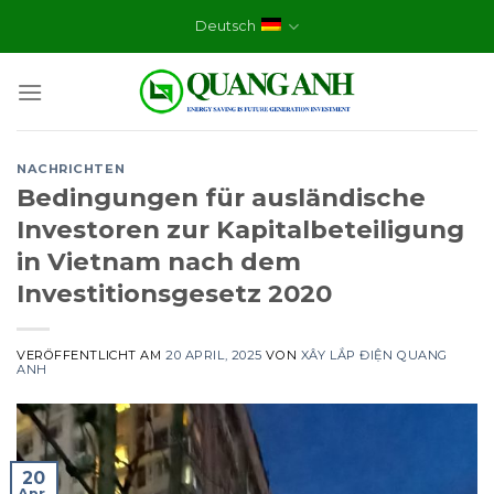
Skip
Deutsch
to
content
NACHRICHTEN
Bedingungen für ausländische
Investoren zur Kapitalbeteiligung
in Vietnam nach dem
Investitionsgesetz 2020
VERÖFFENTLICHT AM
20 APRIL, 2025
VON
XÂY LẮP ĐIỆN QUANG
ANH
20
Apr.