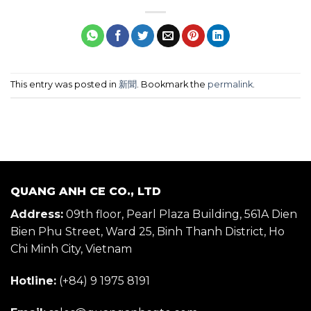
This entry was posted in
新聞
. Bookmark the
permalink
.
QUANG ANH CE CO., LTD
Address:
09th floor, Pearl Plaza Building, 561A Dien
Bien Phu Street, Ward 25, Binh Thanh District, Ho
Chi Minh City, Vietnam
Hotline:
(+84) 9 1975 8191