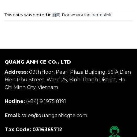
This entry was posted in
新聞
. Bookmark the
permalink
.
QUANG ANH CE CO., LTD
Address:
09th floor, Pearl Plaza Building, 561A Dien
Bien Phu Street, Ward 25, Binh Thanh District, Ho
Chi Minh City, Vietnam
Hotline:
(+84) 9 1975 8191
Email:
sales@quanganhcgte.com
Tax Code: 0316365712