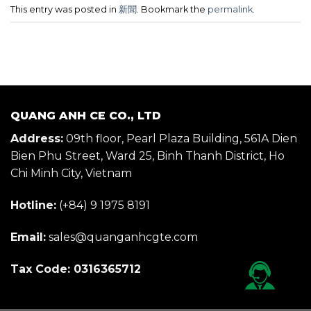
This entry was posted in
新聞
. Bookmark the
permalink
.
QUANG ANH CE CO., LTD
Address:
09th floor, Pearl Plaza Building, 561A Dien
Bien Phu Street, Ward 25, Binh Thanh District, Ho
Chi Minh City, Vietnam
Hotline:
(+84) 9 1975 8191
Email:
sales@quanganhcgte.com
Tax Code: 0316365712