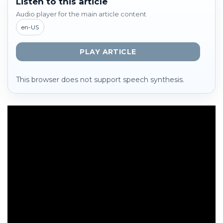
Listen to this article
Audio player for the main article content
en-US
PLAY ARTICLE
This browser does not support speech synthesis.