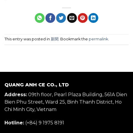
This entry was posted in
新聞
. Bookmark the
permalink
.
QUANG ANH CE CO., LTD
Address:
09th floor, Pearl Plaza Building, 561A Dien
Bien Phu Street, Ward 25, Binh Thanh District, Ho
Chi Minh City, Vietnam
Hotline:
(+84) 9 1975 8191