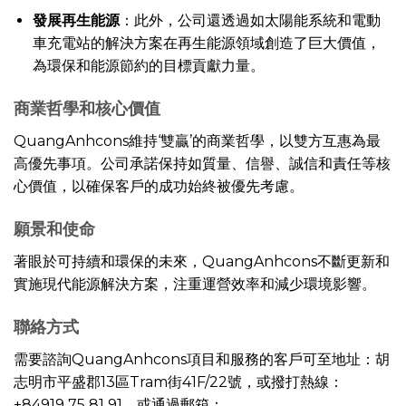
發展再生能源
：此外，公司還透過如太陽能系統和電動
車充電站的解決方案在再生能源領域創造了巨大價值，
為環保和能源節約的目標貢獻力量。
商業哲學和核心價值
QuangAnhcons維持‘雙贏’的商業哲學，以雙方互惠為最
高優先事項。公司承諾保持如質量、信譽、誠信和責任等核
心價值，以確保客戶的成功始終被優先考慮。
願景和使命
著眼於可持續和環保的未來，QuangAnhcons不斷更新和
實施現代能源解決方案，注重運營效率和減少環境影響。
聯絡方式
需要諮詢QuangAnhcons項目和服務的客戶可至地址：胡
志明市平盛郡13區Tram街41F/22號，或撥打熱線：
+84919 75 81 91，或通過郵箱：