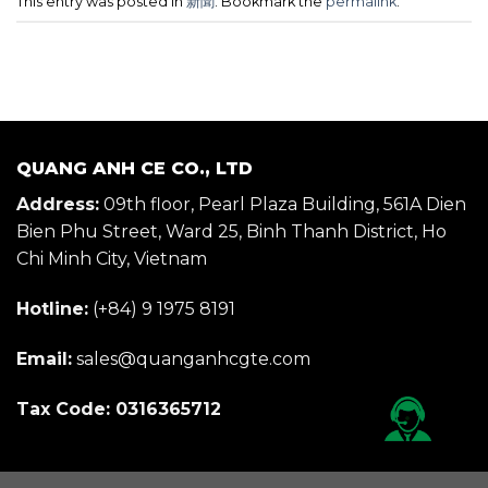
This entry was posted in
新聞
. Bookmark the
permalink
.
QUANG ANH CE CO., LTD
Address:
09th floor, Pearl Plaza Building, 561A Dien
Bien Phu Street, Ward 25, Binh Thanh District, Ho
Chi Minh City, Vietnam
Hotline:
(+84) 9 1975 8191
Email:
sales@quanganhcgte.com
Tax Code: 0316365712