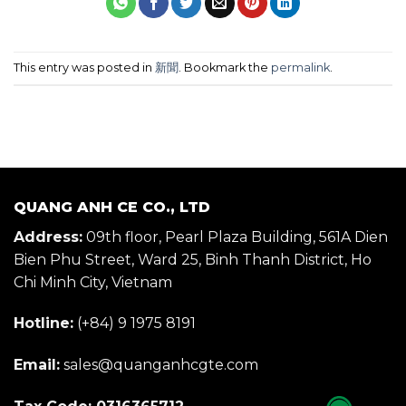
This entry was posted in
新聞
. Bookmark the
permalink
.
QUANG ANH CE CO., LTD
Address:
09th floor, Pearl Plaza Building, 561A Dien
Bien Phu Street, Ward 25, Binh Thanh District, Ho
Chi Minh City, Vietnam
Hotline:
(+84) 9 1975 8191
Email:
sales@quanganhcgte.com