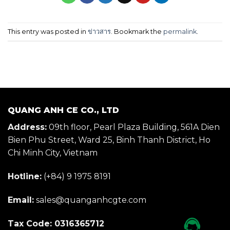
This entry was posted in
ข่าวสาร
. Bookmark the
permalink
.
QUANG ANH CE CO., LTD
Address:
09th floor, Pearl Plaza Building, 561A Dien
Bien Phu Street, Ward 25, Binh Thanh District, Ho
Chi Minh City, Vietnam
Hotline:
(+84) 9 1975 8191
Email:
sales@quanganhcgte.com
Tax Code: 0316365712