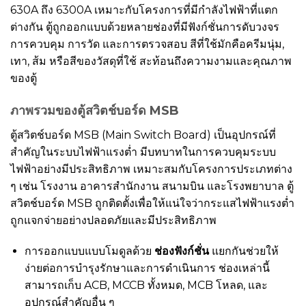
630A ถึง 6300A เหมาะกับโครงการที่มีกำลังไฟฟ้าที่แตก
ต่างกัน ตู้ถูกออกแบบด้วยหลายช่องที่มีฟังก์ชั่นการดับวงจร
การควบคุม การวัด และการตรวจสอบ สีที่ใช้มักคือครีมนุ่ม,
เทา, ส้ม หรือสีของวัสดุที่ใช้ สะท้อนถึงความงามและคุณภาพ
ของตู้
ภาพรวมของตู้สวิตช์บอร์ด MSB
ตู้สวิตช์บอร์ด MSB (Main Switch Board) เป็นอุปกรณ์ที่
สำคัญในระบบไฟฟ้าแรงต่ำ มีบทบาทในการควบคุมระบบ
ไฟฟ้าอย่างมีประสิทธิภาพ เหมาะสมกับโครงการประเภทต่าง
ๆ เช่น โรงงาน อาคารสำนักงาน สนามบิน และโรงพยาบาล ตู้
สวิตช์บอร์ด MSB ถูกติดตั้งเพื่อให้แน่ใจว่ากระแสไฟฟ้าแรงต่ำ
ถูกแจกจ่ายอย่างปลอดภัยและมีประสิทธิภาพ
การออกแบบแบบโมดูลด้วย
ช่องฟังก์ชั่น
แยกกันช่วยให้
ง่ายต่อการบำรุงรักษาและการดำเนินการ ช่องเหล่านี้
สามารถเก็บ ACB, MCCB ทั้งหมด, MCB โหลด, และ
อุปกรณ์สำคัญอื่น ๆ