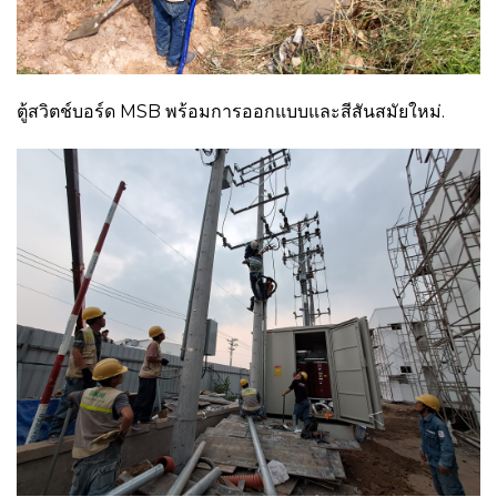
ตู้สวิตช์บอร์ด MSB พร้อมการออกแบบและสีสันสมัยใหม่.