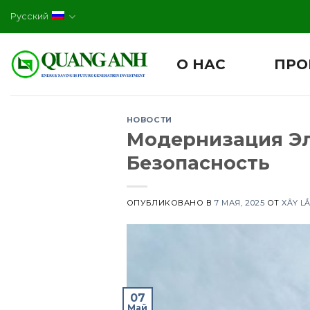
Skip
Русский
to
content
О НАС
ПРО
НОВОСТИ
Модернизация Эл
Безопасность
ОПУБЛИКОВАНО В
7 МАЯ, 2025
ОТ
XÂY L
07
Май