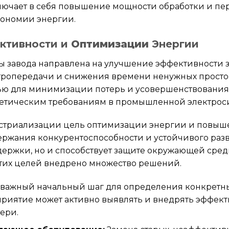
ключает в себя повышение мощности обработки и п
кономии энергии.
ктивности и
Оптимизации
Энергии
 завода направлена на улучшение эффективности з
тропередачи и снижения времени ненужных простое
ью для минимизации потерь и усовершенствования т
гетическим требованиям в промышленной электрос
стриализации цель оптимизации энергии и повыш
ржания конкурентоспособности и устойчивого раз
держки, но и способствует защите окружающей сред
этих целей внедрено множество решений.
 важный начальный шаг для определения конкретны
дприятие может активно выявлять и внедрять эффе
ери.