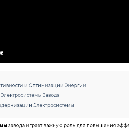
тивности и Оптимизации Энергии
Электросистемы Завода
одернизации Электросистемы
емы
завода играет важную роль для повышения эфф