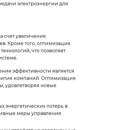
ередачи электроэнергии для
а счет увеличения
в. Кроме того, оптимизация
ехнологий, что позволяет
истеме.
ения эффективности является
вития компаний. Оптимизация
ы, удовлетворяя новые
х энергетических потерь в
ктивные меры управления