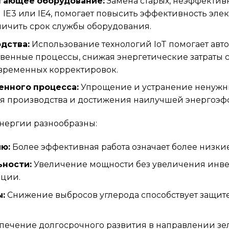
егающее оборудование:
Замена старых, неэффектив
и IE3 или IE4, помогает повысить эффективность эле
личить срок службы оборудования.
дства:
Использование технологий IoT помогает авт
венные процессы, снижая энергетические затраты 
временных корректировок.
енного процесса:
Упрощение и устранение ненужны
я производства и достижения наилучшей энергоэф
нергии разнообразны:
ию:
Более эффективная работа означает более низки
ности:
Увеличение мощности без увеличения инвес
кции.
:
Снижение выбросов углерода способствует защите
печение долгосрочного развития в направлении зе