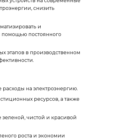
ных устройств на современные
ктроэнергии, снизить
оматизировать и
с помощью постоянного
х этапов в производственном
фективности.
е расходы на электроэнергию.
тиционных ресурсов, а также
 зеленой, чистой и красивой
леного роста и экономии