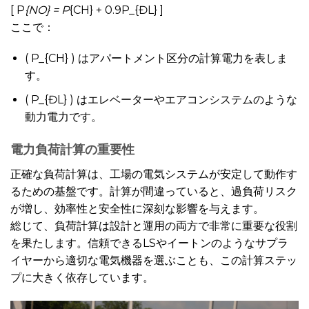
[ P
{NO} = P
{CH} + 0.9P_{ĐL} ]
ここで：
( P_{CH} ) はアパートメント区分の計算電力を表しま
す。
( P_{ĐL} ) はエレベーターやエアコンシステムのような
動力電力です。
電力負荷計算の重要性
正確な負荷計算は、工場の電気システムが安定して動作す
るための基盤です。計算が間違っていると、過負荷リスク
が増し、効率性と安全性に深刻な影響を与えます。
総じて、負荷計算は設計と運用の両方で非常に重要な役割
を果たします。信頼できるLSやイートンのようなサプラ
イヤーから適切な電気機器を選ぶことも、この計算ステッ
プに大きく依存しています。