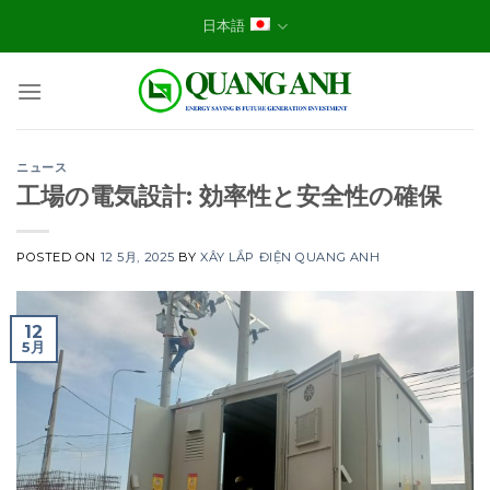
Skip
日本語
to
content
ニュース
工場の電気設計: 効率性と安全性の確保
POSTED ON
12 5月, 2025
BY
XÂY LẮP ĐIỆN QUANG ANH
12
5月