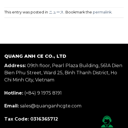
This entry was posted in
ニュース
. Bookmark the
permalink
.
QUANG ANH CE CO., LTD
Address:
09th floor, Pearl Plaza Building, 561A Dien
Bien Phu Street, Ward 25, Binh Thanh District, Ho
Chi Minh City, Vietnam
Hotline:
(+84) 9 1975 8191
Email:
sales@quanganhcgte.com
Tax Code: 0316365712