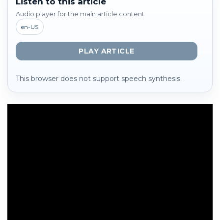
Listen to this article
Audio player for the main article content
en-US
PLAY ARTICLE
This browser does not support speech synthesis.