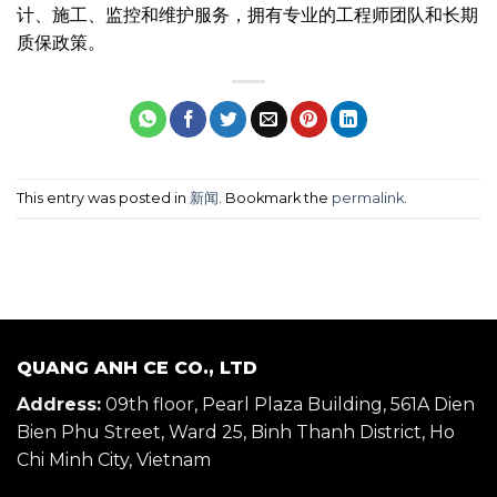
计、施工、监控和维护服务，拥有专业的工程师团队和长期
质保政策。
This entry was posted in
新闻
. Bookmark the
permalink
.
QUANG ANH CE CO., LTD
Address:
09th floor, Pearl Plaza Building, 561A Dien
Bien Phu Street, Ward 25, Binh Thanh District, Ho
Chi Minh City, Vietnam