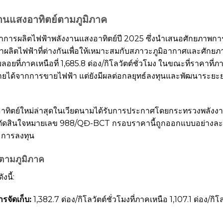
านแสงอาทิตย์ตามภูมิภาค
รผลิตไฟฟ้าพลังงานแสงอาทิตย์ปี 2025 ซึ่งนำเสนอศักยภาพการ
าผลิตไฟฟ้าที่ต่างกันเพื่อให้เหมาะสมกับสภาวะภูมิอากาศและศักยภา
ี่ภาคเหนือที่ 1,685.8 ด่อง/กิโลวัตต์ชั่วโมง ในขณะที่ราคาที่ภาคใ
อรายได้จากการขายไฟฟ้า แต่ยังมีผลต่อกลยุทธ์ลงทุนและพัฒนาระยะยา
ิตย์ใหม่ล่าสุดในเวียดนามได้รับการประกาศโดยกระทรวงพลังงานใ
ัดสินใจหมายเลข 988/QĐ-BCT กรอบราคานี้ถูกออกแบบอย่างล
ละการลงทุน
ตามภูมิภาค
งนี้:
รจัดเก็บ:
1,382.7 ด่อง/กิโลวัตต์ชั่วโมงที่ภาคเหนือ 1,107.1 ด่อง/กิ