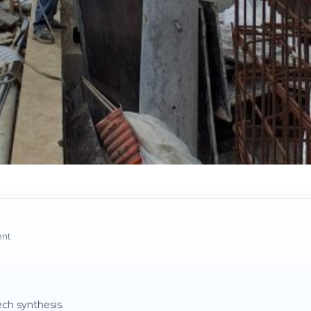
ent
ch synthesis.