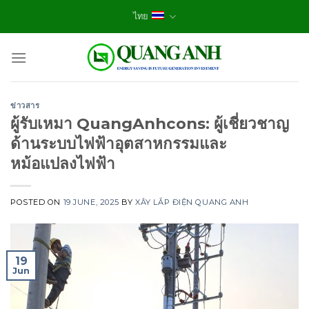
Skip
ไทย
to
content
ข่าวสาร
ผู้รับเหมา QuangAnhcons: ผู้เชี่ยวชาญ
ด้านระบบไฟฟ้าอุตสาหกรรมและ
หม้อแปลงไฟฟ้า
POSTED ON
19 JUNE, 2025
BY
XÂY LẮP ĐIỆN QUANG ANH
19
Jun