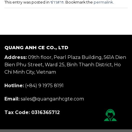
This entry was posted in
ข่าวสาร
. Bookmark the
permalink
.
QUANG ANH CE CO., LTD
Address:
09th floor, Pearl Plaza Building, 561A Dien
Bien Phu Street, Ward 25, Binh Thanh District, Ho
Chi Minh City, Vietnam
Hotline:
(+84) 9 1975 8191
Email:
sales@quanganhcgte.com
Tax Code: 0316365712