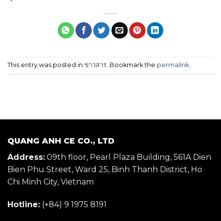
This entry was posted in
ข่าวสาร
. Bookmark the
permalink
.
QUANG ANH CE CO., LTD
Address:
09th floor, Pearl Plaza Building, 561A Dien
Bien Phu Street, Ward 25, Binh Thanh District, Ho
Chi Minh City, Vietnam
Hotline:
(+84) 9 1975 8191