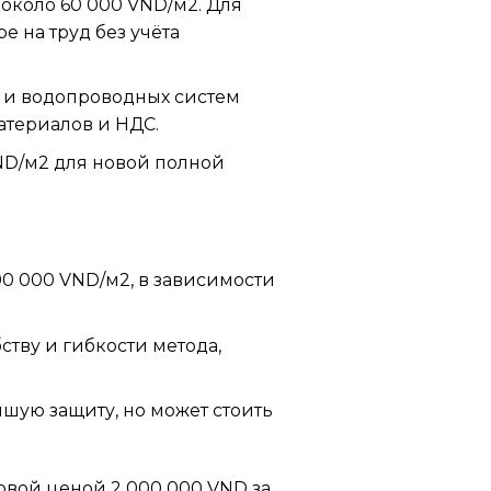
около 60 000 VND/м2. Для
е на труд без учёта
 и водопроводных систем
материалов и НДС.
VND/м2 для новой полной
100 000 VND/м2, в зависимости
ству и гибкости метода,
чшую защиту, но может стоить
овой ценой 2 000 000 VND за