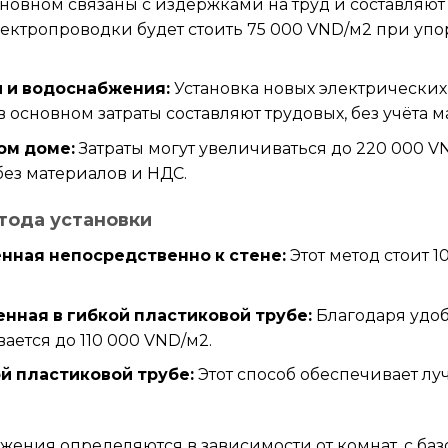
новном связаны с издержками на труд и составляют 
ектропроводки будет стоить 75 000 VND/м2 при упор
 и водоснабжения:
Установка новых электрических
 в основном затраты составляют трудовых, без учёта 
ом доме:
Затраты могут увеличиваться до 220 000 
 без материалов и НДС.
тода установки
нная непосредственно к стене:
Этот метод стоит 
нная в гибкой пластиковой трубе:
Благодаря удоб
ается до 110 000 VND/м2.
й пластиковой трубе:
Этот способ обеспечивает лу
ения определяются в зависимости от комнат, с баз