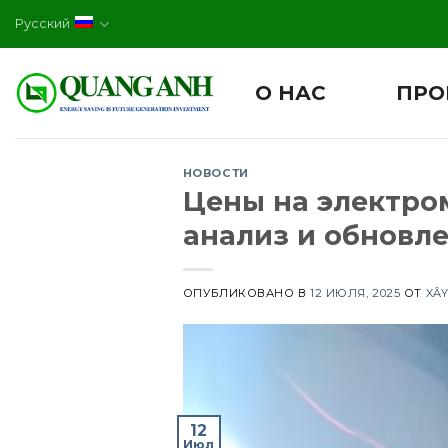
Skip
Русский
to
content
О НАС
ПРО
НОВОСТИ
Цены на электро
анализ и обновл
ОПУБЛИКОВАНО В
12 ИЮЛЯ, 2025
ОТ
XÂY
12
Июл