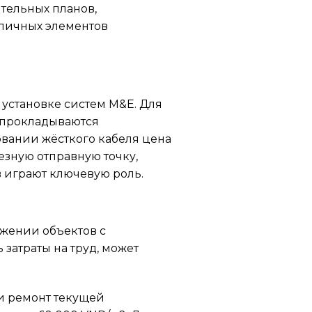
тельных планов,
зличных элементов
 установке систем M&E. Для
а прокладываются
овании жёсткого кабеля цена
езную отправную точку,
в играют ключевую роль.
жении объектов с
затраты на труд, может
ли ремонт текущей