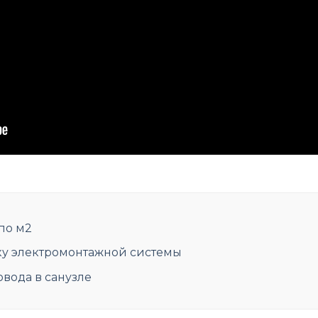
по м2
ку электромонтажной системы
вода в санузле