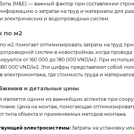
оты (M&E) — важный фактор при составлении строи
нформацию о затратах на труд и материалы для ра
и электрических и водопроводных систем.
 по м2
о м2 помогает оптимизировать затраты на труд при
допроводной систем в новостройках, когда провод
ируются от 160 000 до 180 000 VND/м2. При использ
 180 000 VND/м2. Эти цифры представляют собой пол
в электромонтажа, где стоимость труда и материало
бжения
и детальные цены
 является одним из важнейших аспектов при соору
тнаме. Цена на монтаж, помогающая оптимизировать 
от типа объекта и применяемых методов монтажа.
ствующей электросистемы:
Затраты на установку и