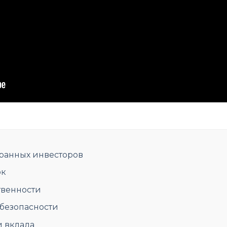
транных инвесторов
ок
твенности
безопасности
 вклада