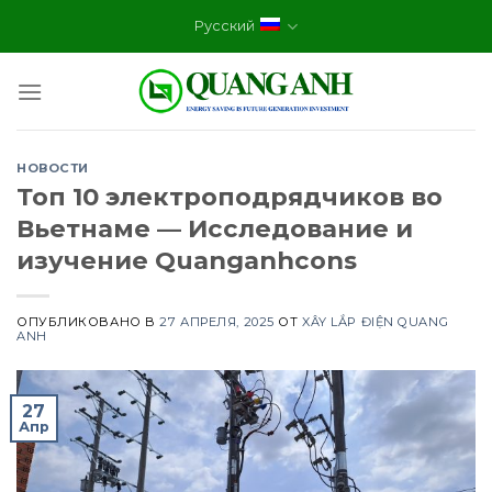
Skip
Русский
to
content
НОВОСТИ
Топ 10 электроподрядчиков во
Вьетнаме — Исследование и
изучение Quanganhcons
ОПУБЛИКОВАНО В
27 АПРЕЛЯ, 2025
ОТ
XÂY LẮP ĐIỆN QUANG
ANH
27
Апр