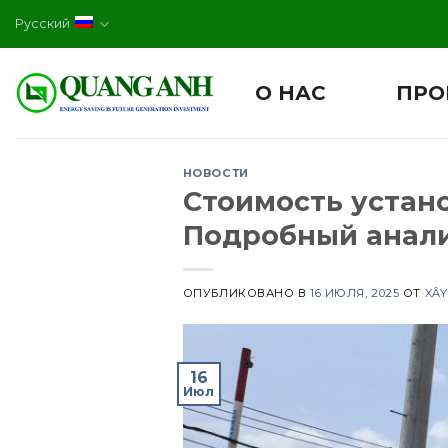
Skip
Русский
to
content
О НАС
ПРО
НОВОСТИ
Стоимость устано
Подробный анал
ОПУБЛИКОВАНО В
16 ИЮЛЯ, 2025
ОТ
XÂY
16
Июл