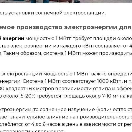
ть установки солнечной электростанции.
мое производство электроэнергии для
 энергии
мощностью 1 МВтп требует площади около 
во электроэнергии из каждого кВтп составляет от 4
 Таким образом, система 1 МВтп может производить о
 электростанции мощностью 1 МВтп важно определи
нергии. Система 1 МВтп соответствует 1000 кВтп, и
000 квадратных метров в зависимости от типа и эфф
около 15-20% требуется площадь около 7-10 м² на к
ктроэнергии, то солнечное излучение (количество с
ывает значительное влияние на производительность 
леблется от 4 до 6 часов в день в зависимости от ре
ектроэнергии следующая: