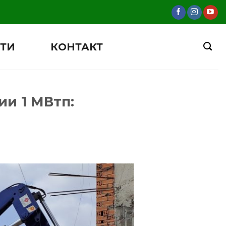
ТИ
КОНТАКТ
и 1 МВтп: