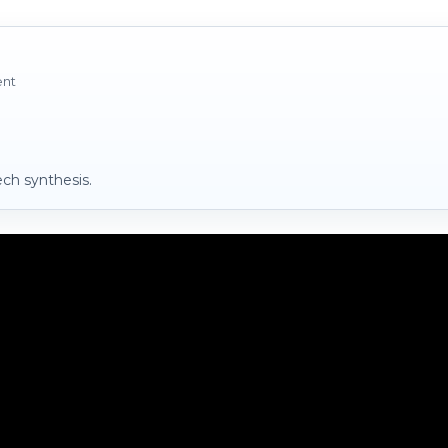
ent
ch synthesis.