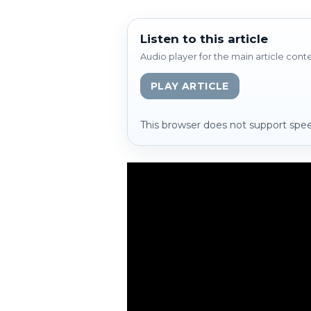
Listen to this article
Audio player for the main article cont
PLAY ARTICLE
This browser does not support spee