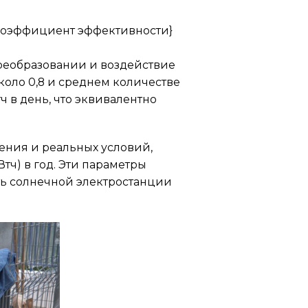
xt{Коэффициент эффективности}
реобразовании и воздействие
около 0,8 и среднем количестве
ч в день, что эквивалентно
ения и реальных условий,
Втч) в год. Эти параметры
ь солнечной электростанции