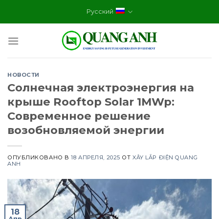
Skip
Русский
to
content
НОВОСТИ
Солнечная электроэнергия на
крыше Rooftop Solar 1MWp:
Современное решение
возобновляемой энергии
ОПУБЛИКОВАНО В
18 АПРЕЛЯ, 2025
ОТ
XÂY LẮP ĐIỆN QUANG
ANH
18
Апр