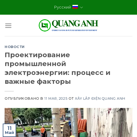
Skip
Русский
to
content
НОВОСТИ
Проектирование
промышленной
электроэнергии: процесс и
важные факторы
ОПУБЛИКОВАНО В
11 МАЯ, 2025
ОТ
XÂY LẮP ĐIỆN QUANG ANH
11
Май