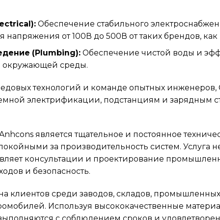
ctrical):
Обеспечение стабильного электроснабжени
напряжения от 100В до 500В от таких брендов, как Th
дение (Plumbing):
Обеспечение чистой воды и эфф
е окружающей среды.
едовых технологий и команде опытных инженеров, 
емной электрификации, подстанциям и зарядным с
nhcons является тщательное и постоянное техниче
окойными за производительность систем. Услуга н
авляет консультации и проектирование промышленн
одов и безопасность.
а клиентов среди заводов, складов, промышленных
тромобилей. Используя высококачественные матер
выполняются с соблюдением сроков и удовлетворен