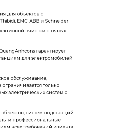
я для объектов с
ibidi, EMC, ABB и Schneider.
ективной очистки сточных
QuangAnhcons гарантирует
танциям для электромобилей
ское обслуживание,
е ограничивается только
ых электрических систем с
 объектов, систем подстанций
иалы и профессиональные
ием всех требований клиента.