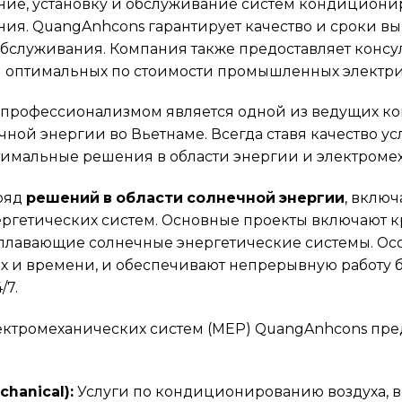
ние, установку и обслуживание систем кондиционир
ия. QuangAnhcons гарантирует качество и сроки в
обслуживания. Компания также предоставляет консу
 оптимальных по стоимости промышленных электри
 профессионализмом является одной из ведущих к
ной энергии во Вьетнаме. Всегда ставя качество усл
тимальные решения в области энергии и электроме
ряд
решений в области солнечной энергии
, включ
ергетических систем. Основные проекты включают 
 плавающие солнечные энергетические системы. Осо
ах и времени, и обеспечивают непрерывную работу
/7.
ектромеханических систем (MEP) QuangAnhcons пре
hanical):
Услуги по кондиционированию воздуха, 