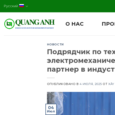
Skip
Русский
to
content
О НАС
ПРО
НОВОСТИ
Подрядчик по те
электромеханиче
партнер в индус
ОПУБЛИКОВАНО В
4 ИЮЛЯ, 2025
ОТ
XÂY
04
Июл