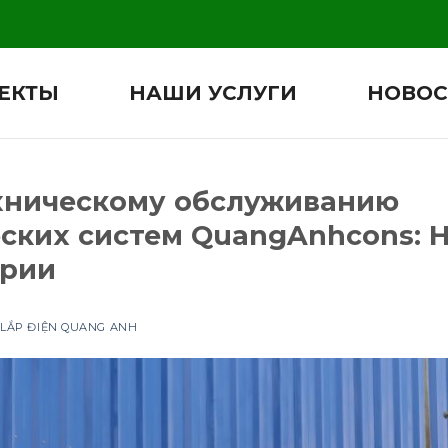
ЕКТЫ
НАШИ УСЛУГИ
НОВОС
хническому обслуживанию
ских систем QuangAnhcons:
трии
 LẮP ĐIỆN QUANG ANH