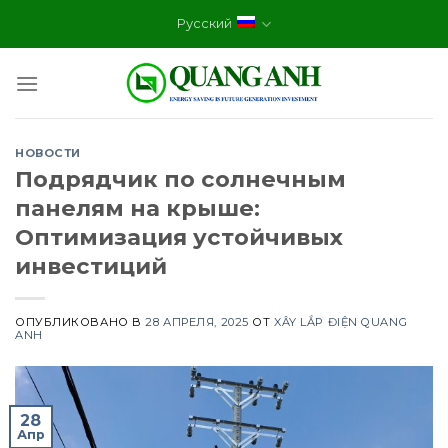
Skip
Русский
to
content
НОВОСТИ
Подрядчик по солнечным
панелям на крыше:
Оптимизация устойчивых
инвестиций
ОПУБЛИКОВАНО В
28 АПРЕЛЯ, 2025
ОТ
XÂY LẮP ĐIỆN QUANG
ANH
28
Апр