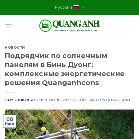
Skip
Русский
to
content
НОВОСТИ
Подрядчик по солнечным
панелям в Бинь Дуонг:
комплексные энергетические
решения Quanganhcons
ОПУБЛИКОВАНО В
8 ИЮЛЯ, 2025
ОТ
XÂY LẮP ĐIỆN QUANG ANH
08
Июл