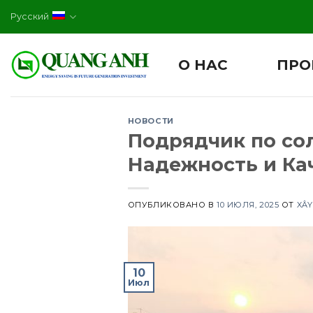
Skip
Русский
to
content
О НАС
ПРО
НОВОСТИ
Подрядчик по со
Надежность и Ка
ОПУБЛИКОВАНО В
10 ИЮЛЯ, 2025
ОТ
XÂY
10
Июл