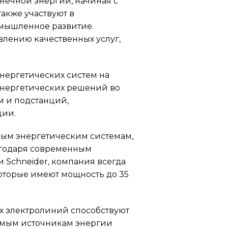
лнечной энергии, начиная с
акже участвуют в
омышленное развитие.
влению качественных услуг,
энергетических систем на
энергетических решений во
м и подстанций,
ции.
ым энергетическим системам,
агодаря современным
 Schneider, компания всегда
которые имеют мощность до 35
х электролиний способствуют
яемым источникам энергии