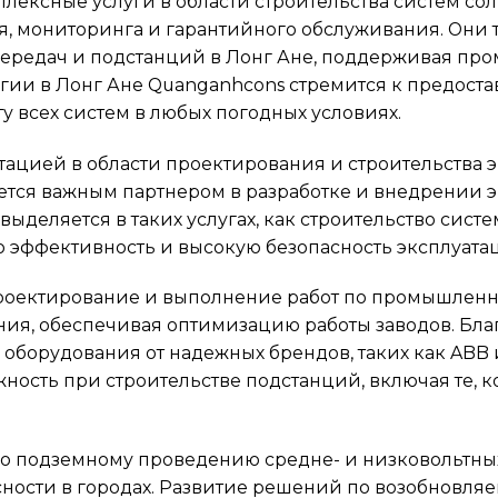
лексные услуги в области строительства систем со
, мониторинга и гарантийного обслуживания. Они т
передач и подстанций в Лонг Ане, поддерживая пр
ии в Лонг Ане Quanganhcons стремится к предоста
у всех систем в любых погодных условиях.
тацией в области проектирования и строительства 
ется важным партнером в разработке и внедрении 
ыделяется в таких услугах, как строительство систе
эффективность и высокую безопасность эксплуата
роектирование и выполнение работ по промышленн
ения, обеспечивая оптимизацию работы заводов. Бл
оборудования от надежных брендов, таких как ABB и
жность при строительстве подстанций, включая те, 
 по подземному проведению средне- и низковольтны
сности в городах. Развитие решений по возобновл