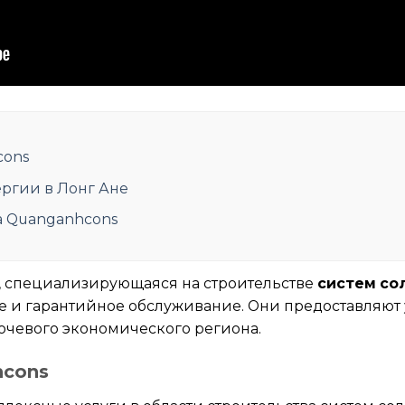
cons
ергии в Лонг Ане
ва Quanganhcons
, специализирующаяся на строительстве
систем со
 и гарантийное обслуживание. Они предоставляют у
чевого экономического региона.
hcons