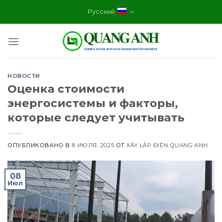
Skip
Русский
to
content
НОВОСТИ
Оценка стоимости
энергосистемы и факторы,
которые следует учитывать
ОПУБЛИКОВАНО В
8 ИЮЛЯ, 2025
ОТ
XÂY LẮP ĐIỆN QUANG ANH
08
Июл