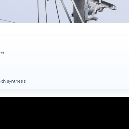
ent
ch synthesis.