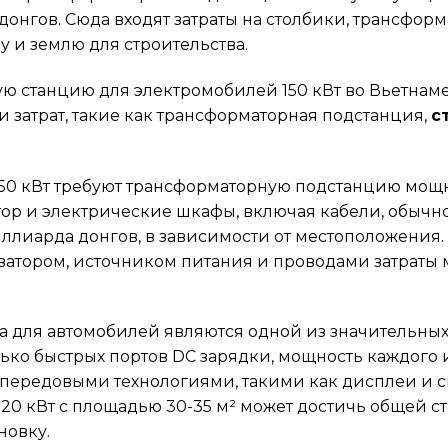
донгов. Сюда входят затраты на столбики, трансфор
 и землю для строительства.
ю станцию для электромобилей 150 кВт во Вьетнам
 затрат, такие как трансформаторная подстанция,
с
0 кВт требуют трансформаторную подстанцию мощно
ор и электрические шкафы, включая кабели, обычно
иллиарда донгов, в зависимости от местоположения
тором, источником питания и проводами затраты мо
ва для автомобилей являются одной из значительных
ко быстрых портов DC зарядки, мощность каждого из
 передовыми технологиями, такими как дисплеи и с
20 кВт с площадью 30-35 м² может достичь общей ст
новку.