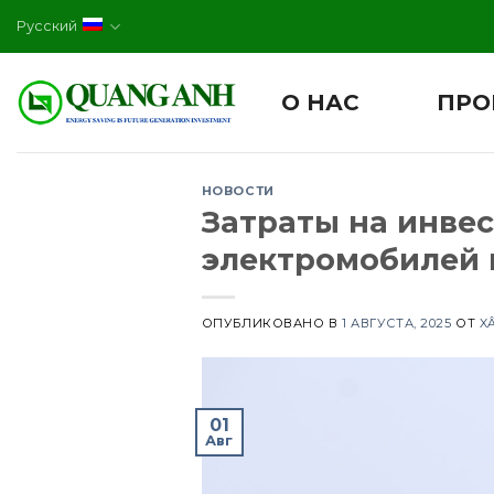
Skip
Русский
to
content
О НАС
ПРО
НОВОСТИ
Затраты на инве
электромобилей м
ОПУБЛИКОВАНО В
1 АВГУСТА, 2025
ОТ
X
01
Авг