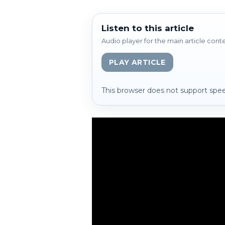
Listen to this article
Audio player for the main article cont
PLAY ARTICLE
This browser does not support spee