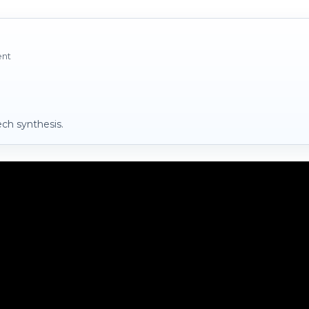
ent
ch synthesis.