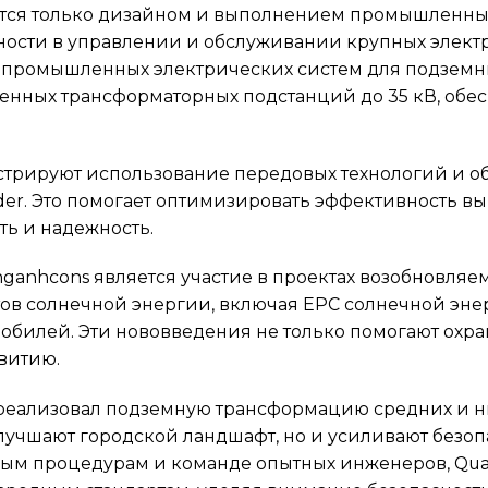
тся только дизайном и выполнением промышленных
ности в управлении и обслуживании крупных элект
 промышленных электрических систем для подземных
енных трансформаторных подстанций до 35 кВ, обе
трируют использование передовых технологий и об
eider. Это помогает оптимизировать эффективность 
ть и надежность.
ganhcons является участие в проектах возобновляе
тов солнечной энергии, включая EPC солнечной эне
обилей. Эти нововведения не только помогают охра
витию.
реализовал подземную трансформацию средних и н
улучшают городской ландшафт, но и усиливают безоп
ным процедурам и команде опытных инженеров, Qu