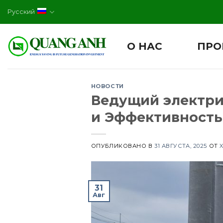
Skip
Русский
to
content
О НАС
ПРО
НОВОСТИ
Ведущий электри
и Эффективность
ОПУБЛИКОВАНО В
31 АВГУСТА, 2025
ОТ
31
Авг