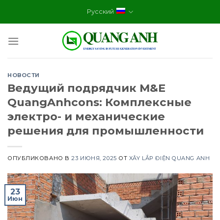
Skip
Русский
to
content
НОВОСТИ
Ведущий подрядчик M&E
QuangAnhcons: Комплексные
электро- и механические
решения для промышленности
ОПУБЛИКОВАНО В
23 ИЮНЯ, 2025
ОТ
XÂY LẮP ĐIỆN QUANG ANH
23
Июн