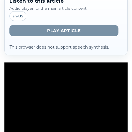
Listen to this article
Audio player for the main article content
en-US
PLAY ARTICLE
This browser does not support speech synthesis.