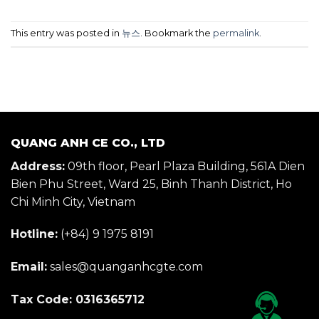
This entry was posted in
뉴스
. Bookmark the
permalink
.
QUANG ANH CE CO., LTD
Address:
09th floor, Pearl Plaza Building, 561A Dien
Bien Phu Street, Ward 25, Binh Thanh District, Ho
Chi Minh City, Vietnam
Hotline:
(+84) 9 1975 8191
Email:
sales@quanganhcgte.com
Tax Code: 0316365712