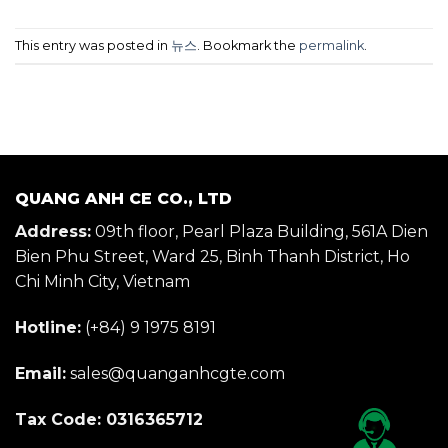
This entry was posted in
뉴스
. Bookmark the
permalink
.
QUANG ANH CE CO., LTD
Address:
09th floor, Pearl Plaza Building, 561A Dien
Bien Phu Street, Ward 25, Binh Thanh District, Ho
Chi Minh City, Vietnam
Hotline:
(+84) 9 1975 8191
Email:
sales@quanganhcgte.com
Tax Code: 0316365712