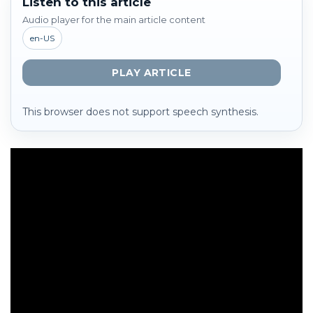
Listen to this article
Audio player for the main article content
en-US
PLAY ARTICLE
This browser does not support speech synthesis.