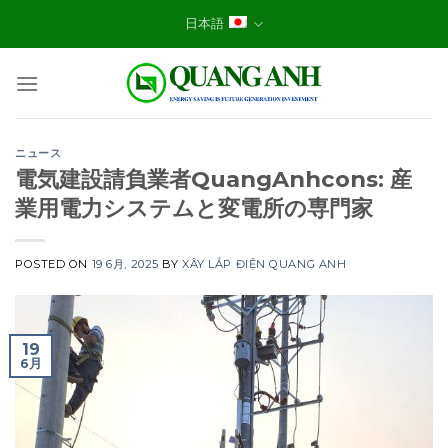
Skip
日本語
to
content
ニュース
電気建設請負業者QuangAnhcons: 産
業用電力システムと変電所の専門家
POSTED ON
19 6月, 2025
BY
XÂY LẮP ĐIỆN QUANG ANH
19
6月