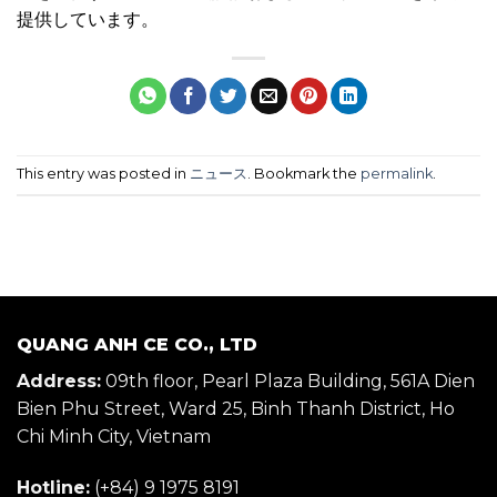
提供しています。
This entry was posted in
ニュース
. Bookmark the
permalink
.
QUANG ANH CE CO., LTD
Address:
09th floor, Pearl Plaza Building, 561A Dien
Bien Phu Street, Ward 25, Binh Thanh District, Ho
Chi Minh City, Vietnam
Hotline:
(+84) 9 1975 8191