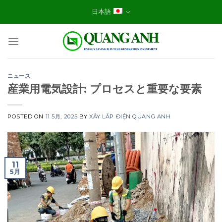
Skip
日本語
to
content
ニュース
産業用電気設計: プロセスと重要な要素
POSTED ON
11 5月, 2025
BY
XÂY LẮP ĐIỆN QUANG ANH
11
5月