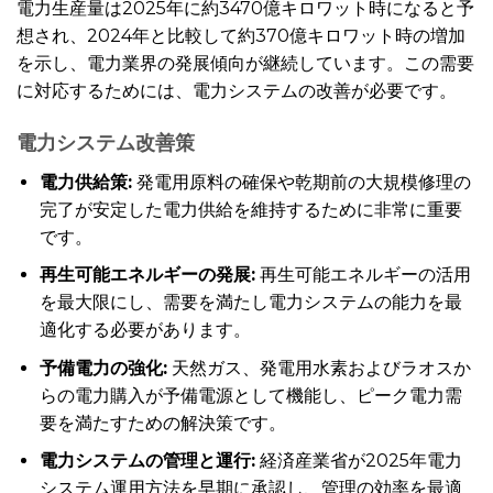
電力生産量は2025年に約3470億キロワット時になると予
想され、2024年と比較して約370億キロワット時の増加
を示し、電力業界の発展傾向が継続しています。この需要
に対応するためには、電力システムの改善が必要です。
電力システム改善策
電力供給策:
発電用原料の確保や乾期前の大規模修理の
完了が安定した電力供給を維持するために非常に重要
です。
再生可能エネルギーの発展:
再生可能エネルギーの活用
を最大限にし、需要を満たし電力システムの能力を最
適化する必要があります。
予備電力の強化:
天然ガス、発電用水素およびラオスか
らの電力購入が予備電源として機能し、ピーク電力需
要を満たすための解決策です。
電力システムの管理と運行:
経済産業省が2025年電力
システム運用方法を早期に承認し、管理の効率を最適