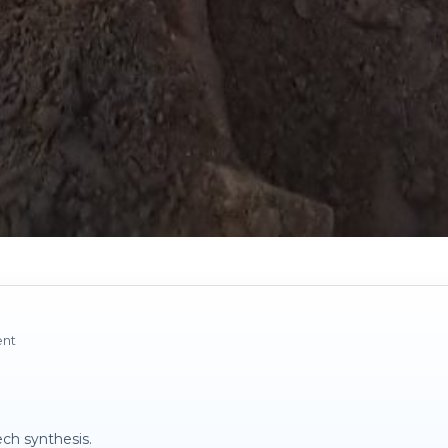
ent
ch synthesis.