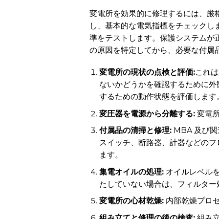
変電所を効果的に修理するには、厳
し、基本的な電気指標をチェックし
準をテストします。保護システムが
の原因を特定してから、必要な付属
変電所の現状の点検と評価:
これは
ないかどうかを確認するために外観
するための動作状態を評価します
変圧器を電源から分離する:
変電所
付属品の清掃と修理:
MBA 及び
スイッチ、断路器、計器などのフ
ます。
集電オイルの処理:
オイルレベルを
たしていない場合は、フィルター
変電所の心材乾燥:
内部乾燥プロ
組み立てと修理の後の検査:
組み立