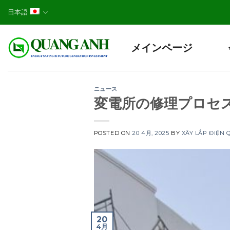
Skip
日本語
to
content
メインページ
ニュース
変電所の修理プロセス
POSTED ON
20 4月, 2025
BY
XÂY LẮP ĐIỆN
20
4月