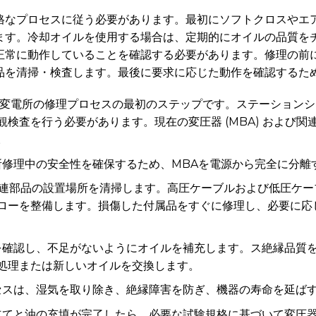
格なプロセスに従う必要があります。最初にソフトクロスやエ
ます。冷却オイルを使用する場合は、定期的にオイルの品質を
正常に動作していることを確認する必要があります。修理の前
品を清掃・検査します。最後に要求に応じた動作を確認するた
変電所の修理プロセスの最初のステップです。ステーションシ
検査を行う必要があります。現在の変圧器 (MBA) および
。
修理中の安全性を確保するため、MBAを電源から完全に分離
関連部品の設置場所を清掃します。高圧ケーブルおよび低圧ケ
ローを整備します。損傷した付属品をすぐに修理し、必要に応
確認し、不足がないようにオイルを補充します。ス絶縁品質
処理または新しいオイルを交換します。
セスは、湿気を取り除き、絶縁障害を防ぎ、機器の寿命を延ば
てと油の充填が完了したら、必要な試験規格に基づいて変圧