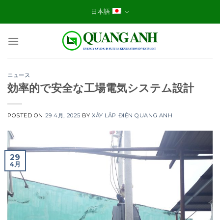
Skip
日本語
to
content
ニュース
効率的で安全な工場電気システム設計
POSTED ON
29 4月, 2025
BY
XÂY LẮP ĐIỆN QUANG ANH
29
4月