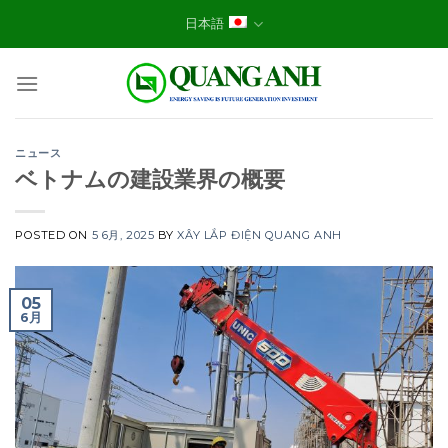
Skip
日本語
to
content
ニュース
ベトナムの建設業界の概要
POSTED ON
5 6月, 2025
BY
XÂY LẮP ĐIỆN QUANG ANH
05
6月