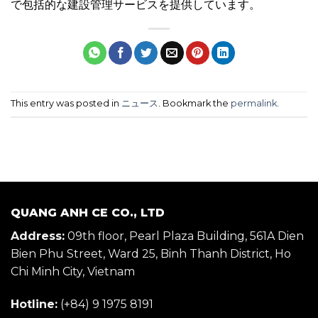
で包括的な建設管理サービスを提供しています。
This entry was posted in
ニュース
. Bookmark the
permalink
.
QUANG ANH CE CO., LTD
Address:
09th floor, Pearl Plaza Building, 561A Dien
Bien Phu Street, Ward 25, Binh Thanh District, Ho
Chi Minh City, Vietnam
Hotline:
(+84) 9 1975 8191