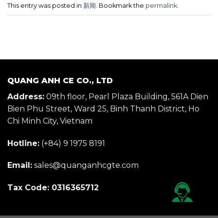
This entry was posted in
新闻
. Bookmark the
permalink
.
QUANG ANH CE CO., LTD
Address:
09th floor, Pearl Plaza Building, 561A Dien
Bien Phu Street, Ward 25, Binh Thanh District, Ho
Chi Minh City, Vietnam
Hotline:
(+84) 9 1975 8191
Email:
sales@quanganhcgte.com
Tax Code: 0316365712