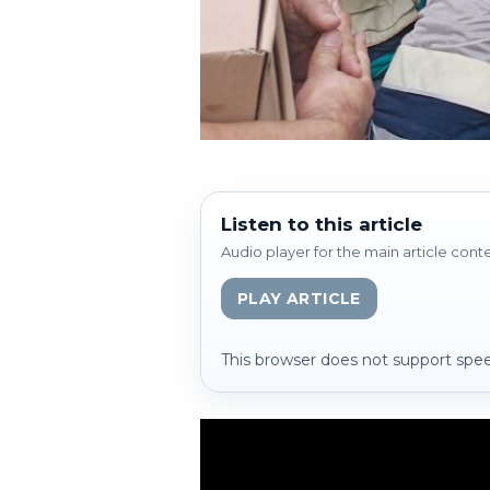
Listen to this article
Audio player for the main article cont
PLAY ARTICLE
This browser does not support spee