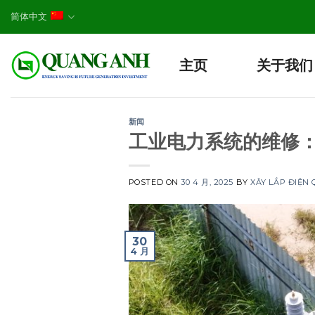
Skip
简体中文
to
content
主页
关于我们
新闻
工业电力系统的维修
POSTED ON
30 4 月, 2025
BY
XÂY LẮP ĐIỆN
30
4 月