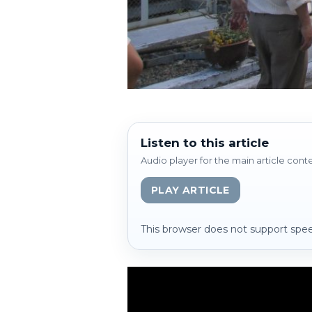
Listen to this article
Audio player for the main article cont
PLAY ARTICLE
This browser does not support spee