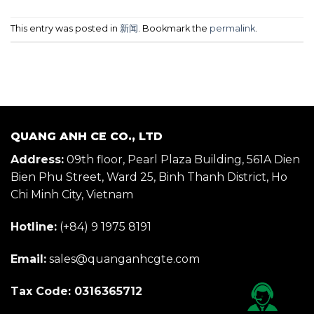
This entry was posted in
新闻
. Bookmark the
permalink
.
QUANG ANH CE CO., LTD
Address:
09th floor, Pearl Plaza Building, 561A Dien
Bien Phu Street, Ward 25, Binh Thanh District, Ho
Chi Minh City, Vietnam
Hotline:
(+84) 9 1975 8191
Email:
sales@quanganhcgte.com
Tax Code: 0316365712