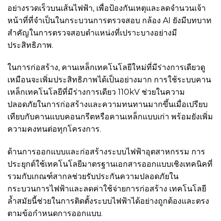
อย่างรวดเร็วบนเส้นไฟฟ้า, เพื่อป้องกันเหตุและลดจำนวนเจ้า
หน้าที่ที่จำเป็นในกระบวนการตรวจสอบ กล้อง AI ยังมีบทบาท
สำคัญในการตรวจสอบตำแหน่งที่เปราะบางอย่างมี
ประสิทธิภาพ.
ในการก่อสร้าง, คานเหล็กเทคโนโลยีใหม่ที่มีร่างการเดียวดู
เหมือนจะเพิ่มประสิทธิภาพได้เป็นอย่างมาก การใช้ระบบคาน
เหล็กเทคโนโลยีที่มีร่างการเดียว 110kV ช่วยในความ
ปลอดภัยในการก่อสร้างและความทนทานมากขึ้นเมื่อเปรียบ
เทียบกับคานแบบคอนกรีตหรือคานเหล็กแบบเก่า พร้อมยังเพิ่ม
ความคงทนต่อทุกโครงการ.
ด้านการออกแบบและก่อสร้างระบบไฟฟ้าอุตสาหกรรม การ
ประยุกต์ใช้เทคโนโลยีมาตรฐานเอกสารออกแบบเชิงเทคนิคที่
รวมกับเกณฑ์สากลช่วยรับประกันความปลอดภัยใน
กระบวนการไฟฟ้าและลดค่าใช้จ่ายการก่อสร้าง เทคโนโลยี
ล้ำสมัยนี้ช่วยในการติดตั้งระบบไฟฟ้าได้อย่างถูกต้องและตรง
ตามข้อกำหนดการออกแบบ.