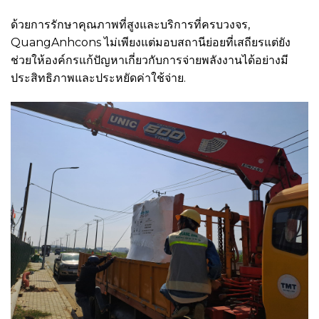
ด้วยการรักษาคุณภาพที่สูงและบริการที่ครบวงจร,
QuangAnhcons ไม่เพียงแต่มอบสถานีย่อยที่เสถียรแต่ยัง
ช่วยให้องค์กรแก้ปัญหาเกี่ยวกับการจ่ายพลังงานได้อย่างมี
ประสิทธิภาพและประหยัดค่าใช้จ่าย.