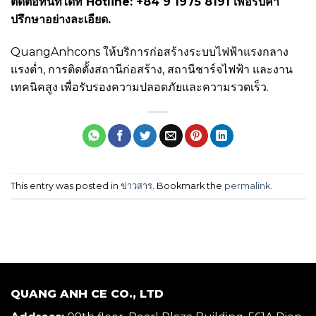
ติดต่อทันทีได้ที่ Hotline: +84 9 1975 8191 เพื่อรับคำ
ปรึกษาอย่างละเอียด.
QuangAnhcons ให้บริการก่อสร้างระบบไฟฟ้าแรงกลาง
แรงต่ำ, การติดตั้งสถานีก่อสร้าง, สถานีชาร์จไฟฟ้า และงาน
เทคนิคสูง เพื่อรับรองความปลอดภัยและความรวดเร็ว.
This entry was posted in
ข่าวสาร
. Bookmark the
permalink
.
QUANG ANH CE CO., LTD