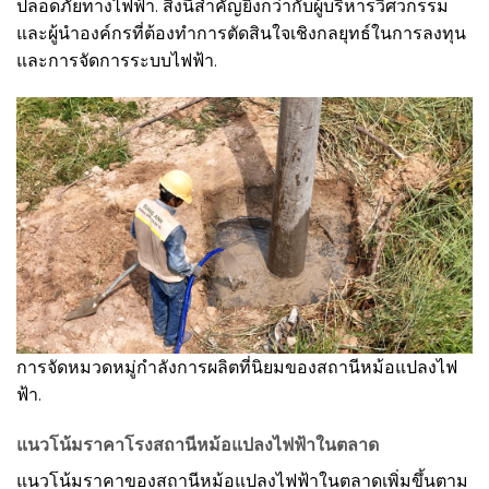
ปลอดภัยทางไฟฟ้า. สิ่งนี้สำคัญยิ่งกว่ากับผู้บริหารวิศวกรรม
และผู้นำองค์กรที่ต้องทำการตัดสินใจเชิงกลยุทธ์ในการลงทุน
และการจัดการระบบไฟฟ้า.
การจัดหมวดหมู่กำลังการผลิตที่นิยมของสถานีหม้อแปลงไฟ
ฟ้า.
แนวโน้มราคาโรงสถานีหม้อแปลงไฟฟ้าในตลาด
แนวโน้มราคาของสถานีหม้อแปลงไฟฟ้าในตลาดเพิ่มขึ้นตาม