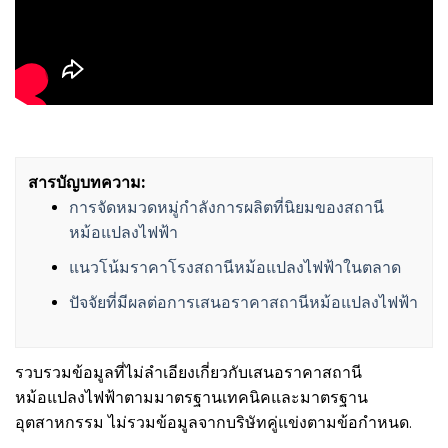
สารบัญบทความ:
การจัดหมวดหมู่กำลังการผลิตที่นิยมของสถานี
หม้อแปลงไฟฟ้า
แนวโน้มราคาโรงสถานีหม้อแปลงไฟฟ้าในตลาด
ปัจจัยที่มีผลต่อการเสนอราคาสถานีหม้อแปลงไฟฟ้า
รวบรวมข้อมูลที่ไม่ลำเอียงเกี่ยวกับเสนอราคาสถานี
หม้อแปลงไฟฟ้าตามมาตรฐานเทคนิคและมาตรฐาน
อุตสาหกรรม ไม่รวมข้อมูลจากบริษัทคู่แข่งตามข้อกำหนด.