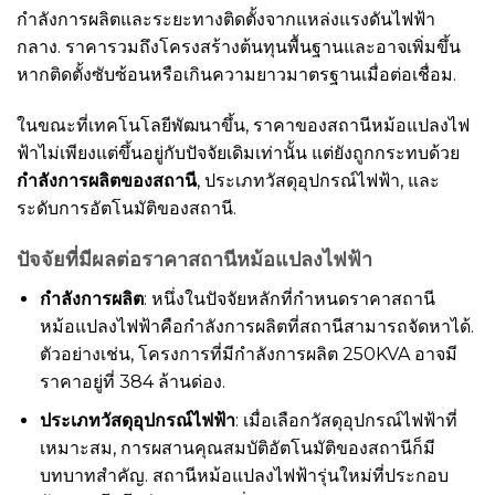
กำลังการผลิตและระยะทางติดตั้งจากแหล่งแรงดันไฟฟ้า
กลาง. ราคารวมถึงโครงสร้างต้นทุนพื้นฐานและอาจเพิ่มขึ้น
หากติดตั้งซับซ้อนหรือเกินความยาวมาตรฐานเมื่อต่อเชื่อม.
ในขณะที่เทคโนโลยีพัฒนาขึ้น, ราคาของสถานีหม้อแปลงไฟ
ฟ้าไม่เพียงแต่ขึ้นอยู่กับปัจจัยเดิมเท่านั้น แต่ยังถูกกระทบด้วย
กำลังการผลิตของสถานี
, ประเภทวัสดุอุปกรณ์ไฟฟ้า, และ
ระดับการอัตโนมัติของสถานี.
ปัจจัยที่มีผลต่อราคาสถานีหม้อแปลงไฟฟ้า
กำลังการผลิต
: หนึ่งในปัจจัยหลักที่กำหนดราคาสถานี
หม้อแปลงไฟฟ้าคือกำลังการผลิตที่สถานีสามารถจัดหาได้.
ตัวอย่างเช่น, โครงการที่มีกำลังการผลิต 250KVA อาจมี
ราคาอยู่ที่ 384 ล้านด่อง.
ประเภทวัสดุอุปกรณ์ไฟฟ้า
: เมื่อเลือกวัสดุอุปกรณ์ไฟฟ้าที่
เหมาะสม, การผสานคุณสมบัติอัตโนมัติของสถานีก็มี
บทบาทสำคัญ. สถานีหม้อแปลงไฟฟ้ารุ่นใหม่ที่ประกอบ