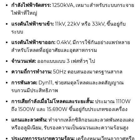
กำลังไฟฟ้าจัดสรร
:
1250kVA, เหมาะสำหรับระบบกระจาย
ไฟฟ้าที่ใหญ่
แรงดันไฟฟ้าขาเข้า:
11kV, 22kV หรือ 33kV, ขึ้นอยู่กับ
ระบบ
แรงดันไฟฟ้าขาออก:
0.4kV, มีการใช้กันอย่างแพร่หลาย
สำหรับโหลดที่อยู่อาศัยและอุตสาหกรรม
จำนวนเฟส:
ออกแบบแบบ 3 เฟสทั่วๆ ไป
ความถี่การทำงาน:
50Hz ตอบสนองมาตรฐานสากล
การพันลวด:
Dyn11, ช่วยสมดุลโหลดและลดสัญญาณ
รบกวนมีประสิทธิภาพ
การเสียกำลังเมื่อไม่โหลดและระยะสั้น:
ประมาณ 1110W
ถึง 1500W และ 15.690W ขึ้นอยู่กับประเภทของเครื่อง
แกนและลวดพัน:
ทำจากเหล็กซิลิกอนและลวดพันทองแดง
หรืออลูมิเนียม, รับรองความเป็นฉนวนและความร้อนสูง
ประเภทการระบายความร้อน:
เครื่องหมุนเวียนอากาศหรือ