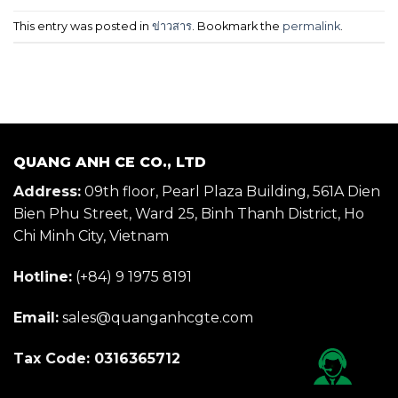
This entry was posted in
ข่าวสาร
. Bookmark the
permalink
.
QUANG ANH CE CO., LTD
Address:
09th floor, Pearl Plaza Building, 561A Dien
Bien Phu Street, Ward 25, Binh Thanh District, Ho
Chi Minh City, Vietnam
Hotline:
(+84) 9 1975 8191
Email:
sales@quanganhcgte.com
Tax Code: 0316365712